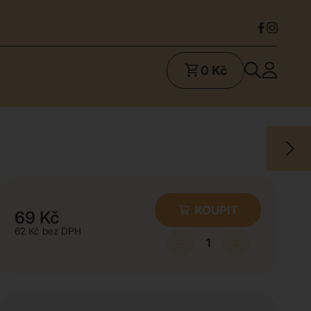
0 Kč
KOUPIT
69
Kč
62
Kč
-
+