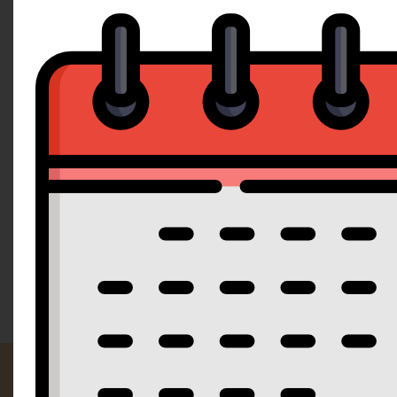
Popis
Dotaz 
A: 1.1,3,6,7