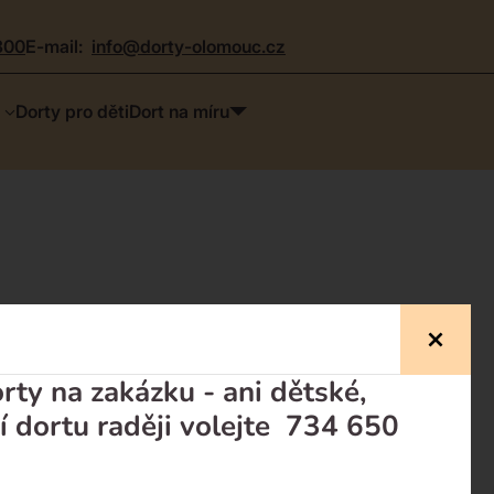
300
e-mail:
info@dorty-olomouc.cz
Dorty pro děti
Dort na míru
ty na zakázku - ani dětské,
í dortu raději volejte 734 650