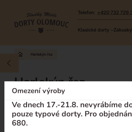
telefon:
+420 732 729 
Dorty
Klasické dorty
Zákusky
Olomouc
–
Zakázkové
Harlekýn řez
dorty
a
Harlekýn řez
poctivá
cukrárna
Omezení výroby
DOPORUČUJEME
Ve dnech 17.-21.8. nevyrábíme dor
pouze typové dorty. Pro objednán
680.