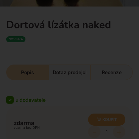
Dortová lízátka naked
NOVINKA
Popis
Dotaz prodejci
Recenze
u dodavatele
KOUPIT
zdarma
zdarma
-
+