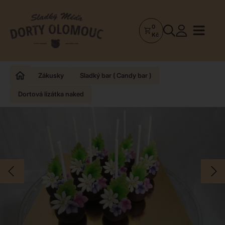
0
Dorty
Kč
Olomouc
–
Zakázkové
Zákusky
Sladký bar ( Candy bar )
dorty
Dortová lízátka naked
a
poctivá
cukrárna