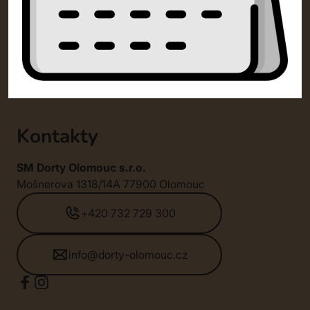
Kontakty
SM Dorty Olomouc s.r.o.
Mošnerova 1318/14A 77900 Olomouc
+420 732 729 300
info@dorty-olomouc.cz