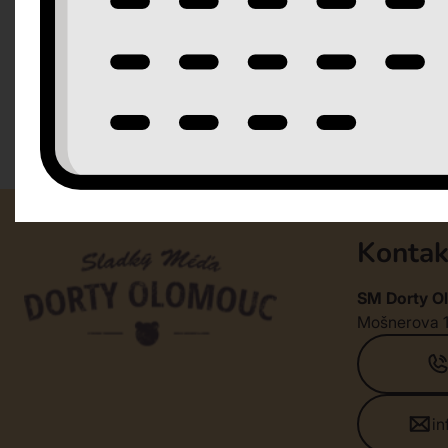
Kontak
SM Dorty Ol
Mošnerova 
i