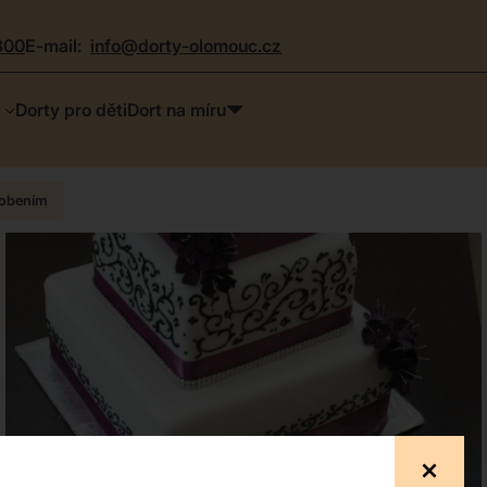
300
e-mail:
info@dorty-olomouc.cz
Dorty pro děti
Dort na míru
dobením