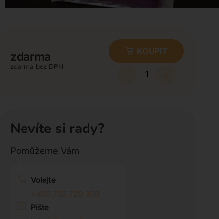
KOUPIT
zdarma
zdarma
-
+
Nevíte si rady?
Pomůžeme Vám
Volejte
+420 732 729 300
Pište