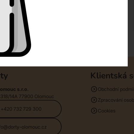
ty
Klientská 
omouc s.r.o.
Obchodní podmí
1318/14A 77900 Olomouc
Zpracování osob
+420 732 729 300
Cookies
nfo@dorty-olomouc.cz