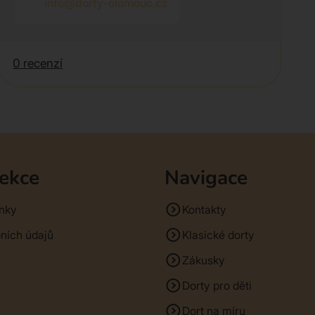
info@dorty-olomouc.cz
0 recenzí
sekce
Navigace
nky
Kontakty
ních údajů
Klasické dorty
Zákusky
Dorty pro děti
Dort na míru