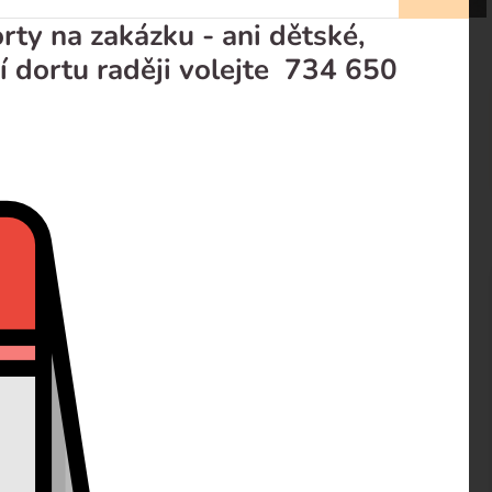
ty na zakázku - ani dětské,
í dortu raději volejte 734 650
ením
prodejci
Recenze
ch kombinacích a přizpůsobit se tak vašim požadavkům.
 záložce Cukrárna. Dort potahujeme a zdobíme
fondánem.