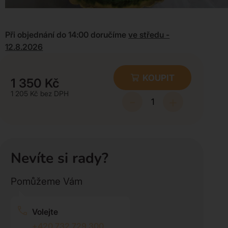
Při objednání do 14:00 doručíme
ve středu -
12.8.2026
KOUPIT
1 350
Kč
1 205
Kč
-
+
Nevíte si rady?
Pomůžeme Vám
Volejte
+420 732 729 300