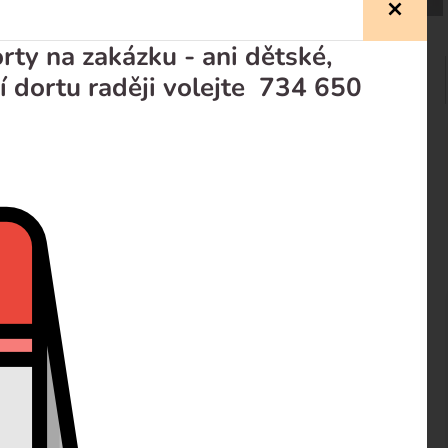
ty na zakázku - ani dětské,
í dortu raději volejte 734 650
prodejci
Recenze
ipánem. Náplň tvoří vanilkový piškot, šlehačka se
 zdobený domácím mléčným marcipánem.Dort je možné
 číslice není problém. Velikostně dort stačí pro cca 10