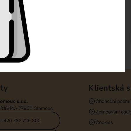
ty
Klientská 
omouc s.r.o.
Obchodní podmí
1318/14A 77900 Olomouc
Zpracování osob
+420 732 729 300
Cookies