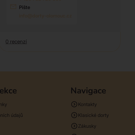
Pište
info@dorty-olomouc.cz
0 recenzí
sekce
Navigace
nky
Kontakty
ních údajů
Klasické dorty
Zákusky