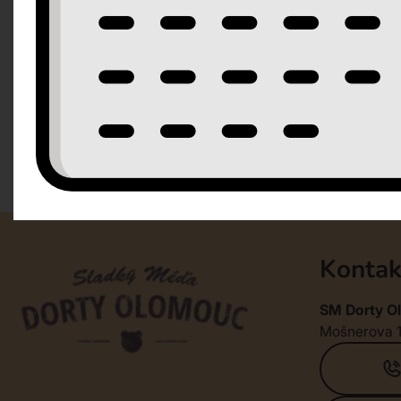
Kontak
SM Dorty Ol
Mošnerova 