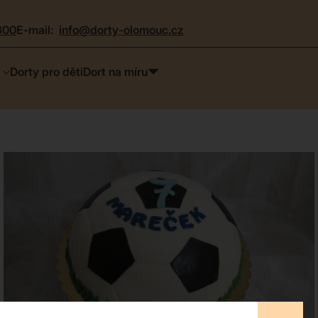
300
e-mail:
info@dorty-olomouc.cz
Dorty pro děti
Dort na míru