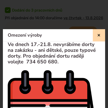
Dodání do 3 pracovních dnů
Při objednání do 14:00 doručíme
ve čtvrtek - 13.8.2026
KOUPIT
1 500
Kč
Omezení výroby
1 339
Kč
-
+
Ve dnech 17.-21.8. nevyrábíme dorty
na zakázku - ani dětské, pouze typové
dorty. Pro objednání dortu raději
volejte 734 650 680.
Nevíte si rady?
Pomůžeme Vám
Volejte
+420 732 729 300
Pište