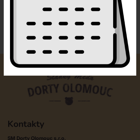
info@dorty-olomouc.cz
0 recenzí
Kontakty
SM Dorty Olomouc s.r.o.