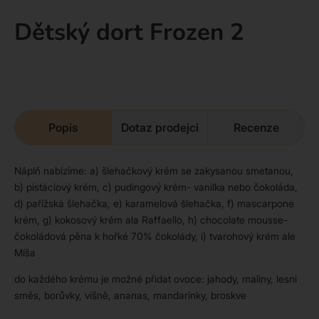
Dětský dort Frozen 2
Popis
Dotaz prodejci
Recenze
Náplň nabízíme: a) šlehačkový krém se zakysanou smetanou,
b) pistáciový krém, c) pudingový krém- vanilka nebo čokoláda,
d) pařížská šlehačka, e) karamelová šlehačka, f) mascarpone
krém, g) kokosový krém ala Raffaello, h) chocolate mousse-
čokoládová pěna k hořké 70% čokolády, i) tvarohový krém ale
Míša
do každého krému je možné přidat ovoce: jahody, maliny, lesni
směs, borůvky, višně, ananas, mandarinky, broskve