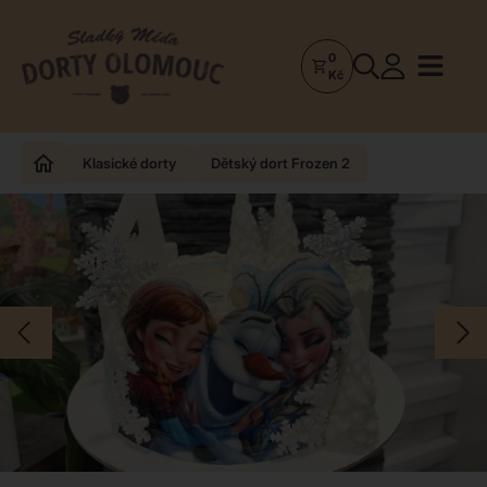
0
Dorty
Kč
Olomouc
–
Zakázkové
Klasické dorty
Dětský dort Frozen 2
dorty
a
poctivá
cukrárna