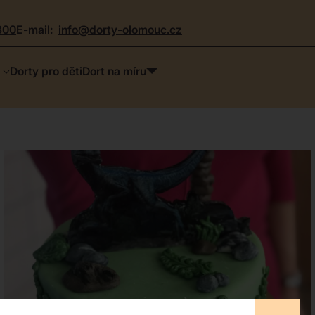
300
e-mail:
info@dorty-olomouc.cz
Dorty pro děti
Dort na míru