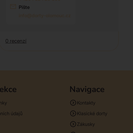
Pište
info@dorty-olomouc.cz
0 recenzí
sekce
Navigace
nky
Kontakty
ních údajů
Klasické dorty
Zákusky