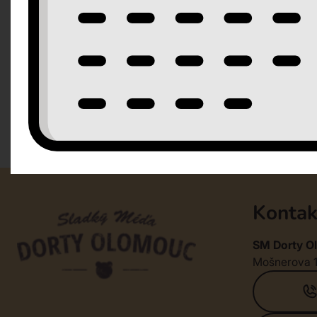
velikost 10-12 porcí
váha cca 2,3kg
Kontak
SM Dorty Ol
Mošnerova 