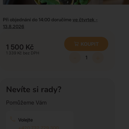
Při objednání do 14:00 doručíme
ve čtvrtek -
13.8.2026
KOUPIT
1 500
Kč
1 339
Kč
-
+
Nevíte si rady?
Pomůžeme Vám
Volejte
+420 732 729 300