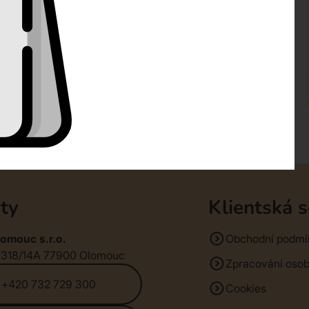
ty
Klientská 
omouc s.r.o.
Obchodní podmí
1318/14A 77900 Olomouc
Zpracování osob
+420 732 729 300
Cookies