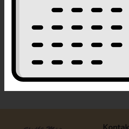
Pařížská šlehačka e) Karamelová šlehačka f) Mascarpo
mousse – čokoládová pěna z 70% čokolády i) Tvaroho
Do každé náplně můžete přidat ovoce: maliny, banány, 
/ žádné
Vybranou náplň a korpus napište v posledním kroku o
věk oslavence ( pokud chcete mít napsáno na dortu)
Průměr: 20cm | Velikost 10-12 porcí | Váha: cca 2300g 
Kontak