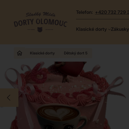
telefon:
+420 732 729 
Dorty
Klasické dorty
Zákusky
Olomouc
–
Zakázkové
Klasické dorty
Dětský dort 5
dorty
a
poctivá
cukrárna