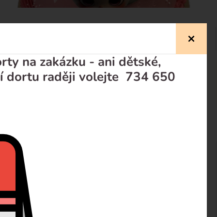
ty na zakázku - ani dětské,
í dortu raději volejte 734 650
prodejci
Recenze
ie, nápis je možné změnit. Dort je obmazaný máslovým
nu.
tanou b) Pudingový krém – vanilka nebo čokoláda, d)