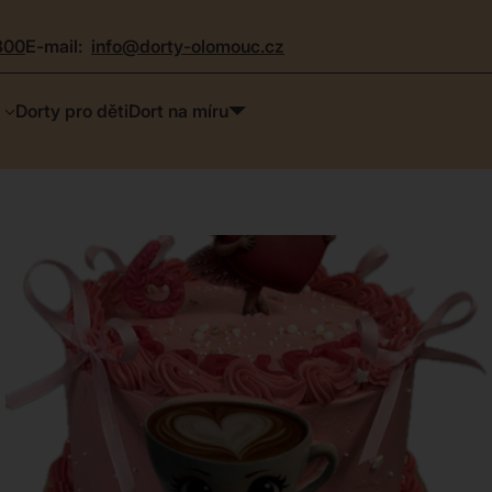
300
e-mail:
info@dorty-olomouc.cz
Dorty pro děti
Dort na míru