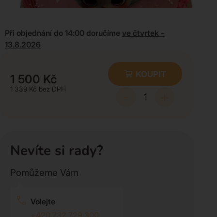
Při objednání do 14:00 doručíme
ve čtvrtek -
13.8.2026
KOUPIT
1 500
Kč
1 339
Kč
-
+
Nevíte si rady?
Pomůžeme Vám
Volejte
+420 732 729 300