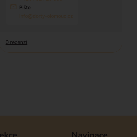
Pište
info@dorty-olomouc.cz
0 recenzí
sekce
Navigace