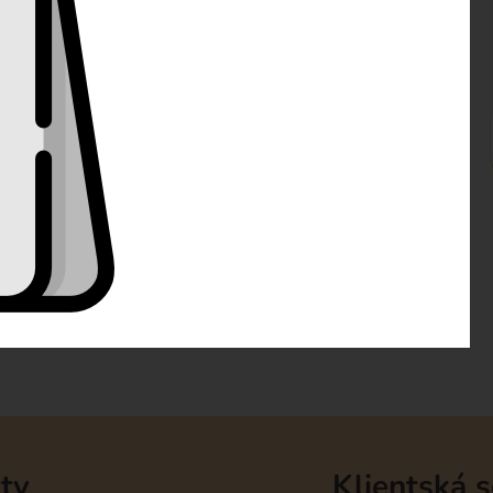
ne krém g) Kokosový krém ala Raffaello h) Chocolate
vý krém ala "Míša"
mandarinky, višně, lesní směs, jahody, broskve, ananas
bjednávky do poznámky. Nezapomeňte napsat i jméno a
| Alergeny: dle zvolené náplně
ty
Klientská 