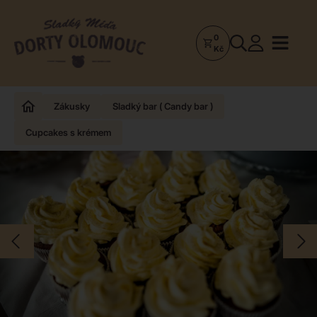
0
Dorty
Kč
Olomouc
–
Zakázkové
Zákusky
Sladký bar ( Candy bar )
dorty
Cupcakes s krémem
a
poctivá
cukrárna