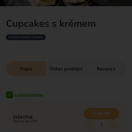
Cupcakes s krémem
OSOBNÍ ODBĚR ZDARMA
Popis
Dotaz prodejci
Recenze
u dodavatele
KOUPIT
zdarma
zdarma
-
+