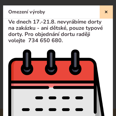
Omezení výroby
Nevíte si rady?
Ve dnech 17.-21.8. nevyrábíme dorty
na zakázku - ani dětské, pouze typové
Pomůžeme Vám
dorty. Pro objednání dortu raději
volejte 734 650 680.
Volejte
+420 732 729 300
Pište
info@dorty-olomouc.cz
0 recenzí