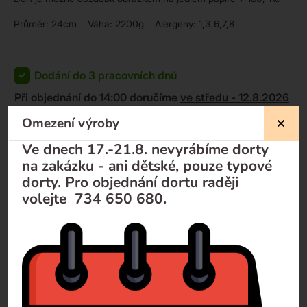
Průměr: 24cm Váha: 2200g Alergeny: 1,3,6,7,8
Dodání do 3 pracovních dnů
Při objednání do 14:00 doručíme
ve středu - 12.8.2026
Omezení výroby
KOUPIT
990
Kč
Ve dnech 17.-21.8. nevyrábíme dorty
884
Kč
-
+
na zakázku - ani dětské, pouze typové
dorty. Pro objednání dortu raději
volejte 734 650 680.
Nevíte si rady?
Pomůžeme Vám
Volejte