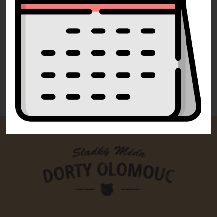
+420 732 729 300
Pište
info@dorty-olomouc.cz
0 recenzí