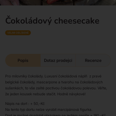
Čokoládový cheesecake
VELMI OBLÍBENÉ
Popis
Dotaz prodejci
Recenze
Pro milovníky čokolády. Luxusní čokoládová náplň z pravé
belgické čokolády, mascarpone a tvarohu na čokoládových
sušenkách, to vše zalité poctivou čokoládovou polevou. Věřte,
že jeden kousek nebude stačit. Hodně návykové!
Nápis na dort : + 50,-Kč
Na tento typ dortu nelze vyrobit marcipánová figurka.
Dort je možné dozdobit obrázkem na jedlém papíře + 180,-Kč