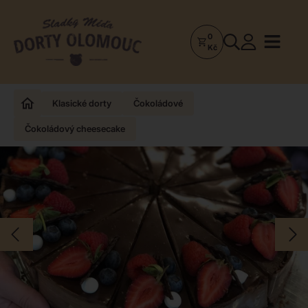
0
Dorty
Kč
Olomouc
–
Zakázkové
Klasické dorty
Čokoládové
dorty
Čokoládový cheesecake
a
poctivá
cukrárna