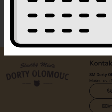
Kontak
SM Dorty Ol
Mošnerova 
i