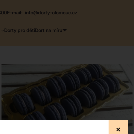
300
e-mail:
info@dorty-olomouc.cz
Dorty pro děti
Dort na míru