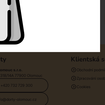
ty
Klientská 
omouc s.r.o.
Obchodní podmí
1318/14A 77900 Olomouc
Zpracování osob
+420 732 729 300
Cookies
nfo@dorty-olomouc.cz