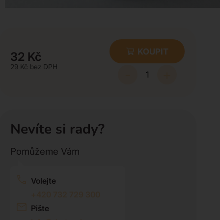
KOUPIT
32
Kč
29
Kč
-
+
Nevíte si rady?
Pomůžeme Vám
Volejte
+420 732 729 300
Pište