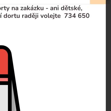
ty na zakázku - ani dětské,
í dortu raději volejte 734 650
y
prodejci
Recenze
ndlové laskonky" slepované originální náplní s
šky a nádherně vláčné středy. Tyhle dokonalé sladkosti