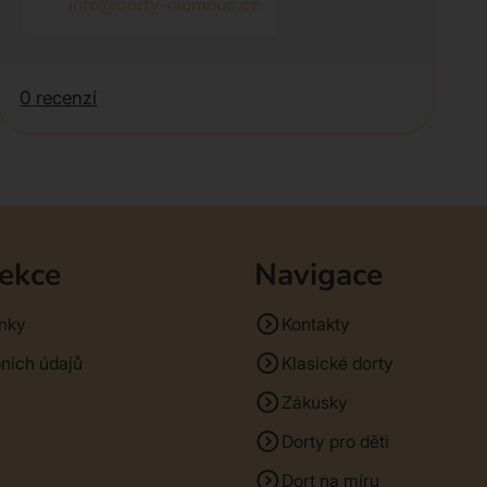
info@dorty-olomouc.cz
0 recenzí
sekce
Navigace
nky
Kontakty
ních údajů
Klasické dorty
Zákusky
Dorty pro děti
Dort na míru