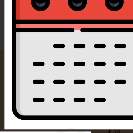
Doporučujeme
Od nejlevnějšího
Od nejdražšího
Kontak
SM Dorty Ol
Mošnerova 
i