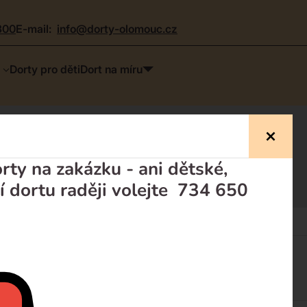
300
e-mail:
info@dorty-olomouc.cz
Dorty pro děti
Dort na míru
ty na zakázku - ani dětské,
í dortu raději volejte 734 650
Dorty pro děti