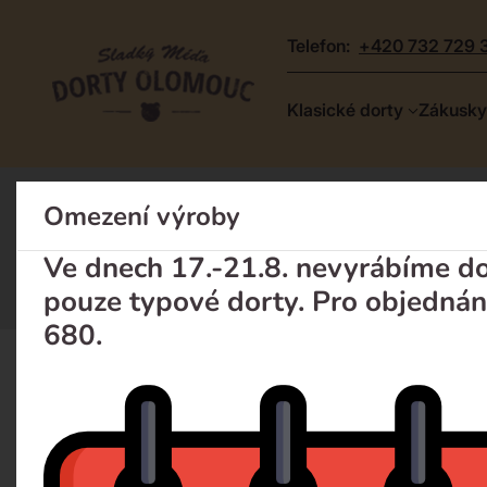
telefon:
+420 732 729 
Dorty
Klasické dorty
Zákusky
Olomouc
–
Zakázkové
Omezení výroby
Dort na míru
dorty
Dort na míru: bazar
a
Ve dnech 17.-21.8. nevyrábíme dor
poctivá
pouze typové dorty. Pro objednán
cukrárna
680.
Klasické dorty
Zákusky