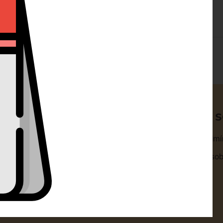
ty
Klientská 
omouc s.r.o.
Obchodní podmí
1318/14A 77900 Olomouc
Zpracování osob
+420 732 729 300
Cookies
nfo@dorty-olomouc.cz