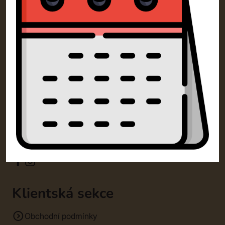
Kontakty
SM Dorty Olomouc s.r.o.
Mošnerova 1318/14A 77900 Olomouc
+420 732 729 300
info@dorty-olomouc.cz
Klientská sekce
Obchodní podmínky