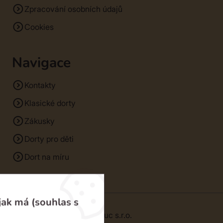
Zpracování osobních údajů
Cookies
Navigace
Kontakty
Klasické dorty
Zákusky
Dorty pro děti
Dort na míru
jak má (souhlas s
© 2026 | SM Dorty Olomouc s.r.o.