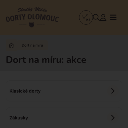
0
Dorty
Kč
Olomouc
–
Zakázkové
Dort na míru
dorty
a
Dort na míru: akce
poctivá
cukrárna
Klasické dorty
Zákusky