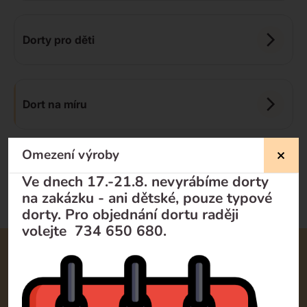
Dorty pro děti
Dort na míru
Omezení výroby
Doporučujeme
Od nejlevnějšího
Od nejdražšího
Ve dnech 17.-21.8. nevyrábíme dorty
na zakázku - ani dětské, pouze typové
dorty. Pro objednání dortu raději
volejte 734 650 680.