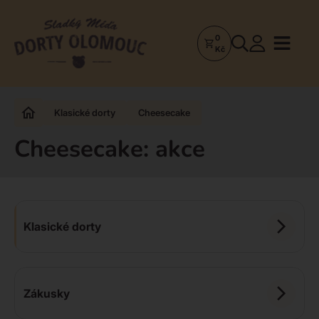
0
Dorty
Kč
Olomouc
–
Zakázkové
Klasické dorty
Cheesecake
dorty
a
Cheesecake: akce
poctivá
cukrárna
Klasické dorty
Zákusky