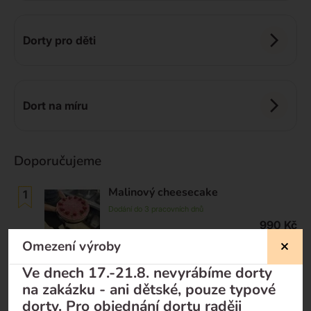
Dorty pro děti
Dort na míru
Doporučujeme
Malinový cheesecake
Dodání do 3 pracovních dnů
990
Kč
Omezení výroby
Toffifee cheesecake
Ve dnech 17.-21.8. nevyrábíme dorty
Dodání do 3 pracovních dnů
na zakázku - ani dětské, pouze typové
1 050
Kč
dorty. Pro objednání dortu raději