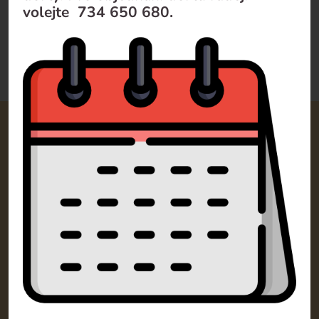
volejte 734 650 680.
Doporučujeme
Od nejlevnějšího
Od nejdražšího
Kontakty
SM Dorty Olomouc s.r.o.
Mošnerova 1318/14A 77900 Olomouc