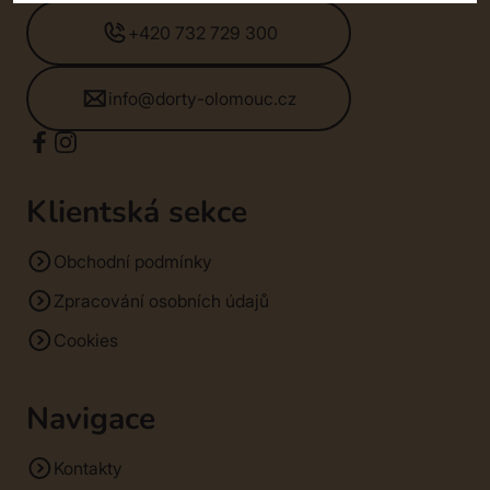
+420 732 729 300
info@dorty-olomouc.cz
Klientská sekce
Obchodní podmínky
Zpracování osobních údajů
Cookies
Navigace
Kontakty