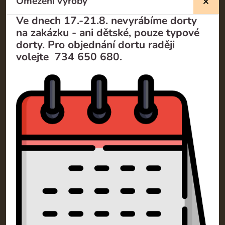
Omezení výroby
Ve dnech 17.-21.8. nevyrábíme dorty
na zakázku - ani dětské, pouze typové
dorty. Pro objednání dortu raději
Kontakty
volejte 734 650 680.
SM Dorty Olomouc s.r.o.
Mošnerova 1318/14A 77900 Olomouc
+420 732 729 300
info@dorty-olomouc.cz
Klientská sekce
Obchodní podmínky