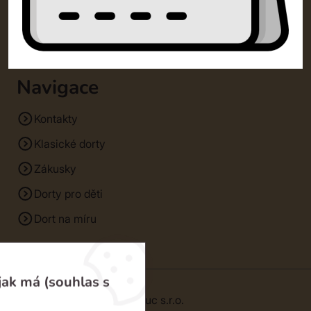
Zpracování osobních údajů
Cookies
Navigace
Kontakty
Klasické dorty
Zákusky
Dorty pro děti
Dort na míru
jak má (souhlas s
© 2026 | SM Dorty Olomouc s.r.o.