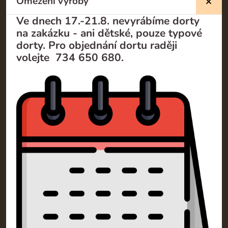
Omezení výroby
Ve dnech 17.-21.8. nevyrábíme dorty
na zakázku - ani dětské, pouze typové
dorty. Pro objednání dortu raději
Kontakty
volejte 734 650 680.
SM Dorty Olomouc s.r.o.
Mošnerova 1318/14A 77900 Olomouc
+420 732 729 300
info@dorty-olomouc.cz
Klientská sekce
Obchodní podmínky