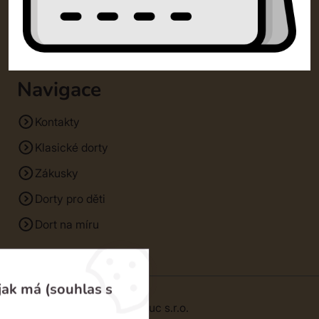
Zpracování osobních údajů
Cookies
Navigace
Kontakty
Klasické dorty
Zákusky
Dorty pro děti
Dort na míru
jak má (souhlas s
© 2026 | SM Dorty Olomouc s.r.o.