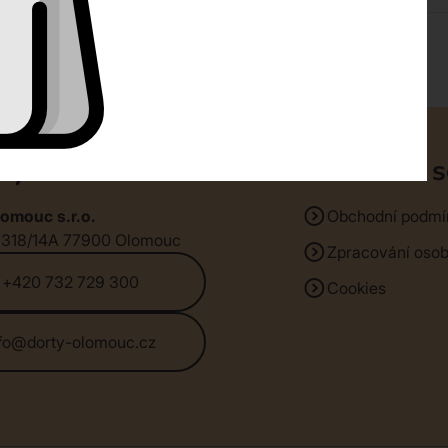
ty
Klientská 
omouc s.r.o.
Obchodní podmí
1318/14A 77900 Olomouc
Zpracování osob
+420 732 729 300
Cookies
nfo@dorty-olomouc.cz