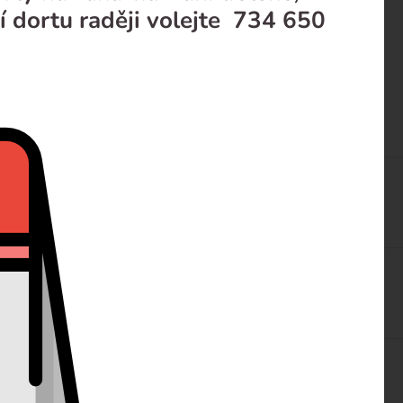
í dortu raději volejte 734 650
í do 4 pracovních dní
ížskou šlehačkou ozdobená malinami v želé.
acovních dní
ingovým krémem a dozdobená sezoním ovocem, které je
do 4 pracovních dní
í pařížskou šlehačkou, politý poctivou domácí čokoládovou
ozetkou&n ...