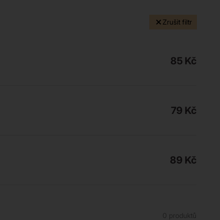
Zrušit filtr
85
Kč
79
Kč
89
Kč
0 produktů