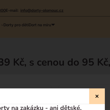
300
e-mail:
info@dorty-olomouc.cz
Dorty pro děti
Dort na míru
39 Kč, s cenou do 95 Kč
Dorty pro děti
ty na zakázku - ani dětské,