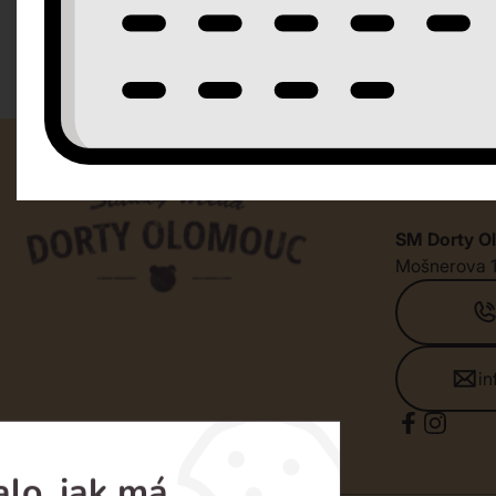
Kontak
SM Dorty Ol
Mošnerova 
i
lo, jak má