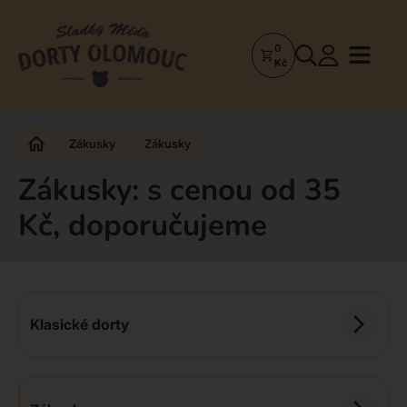
0
Dorty
Kč
Olomouc
–
Zakázkové
Zákusky
Zákusky
dorty
a
Zákusky: s cenou od 35
poctivá
Kč, doporučujeme
cukrárna
Klasické dorty