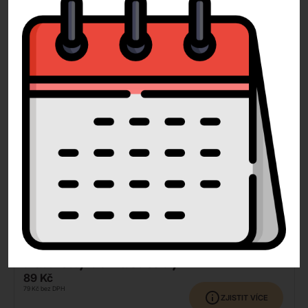
79
Kč
71
Kč
bez DPH
ZJISTIT VÍCE
DOPORUČUJEME
DODÁNÍ DO 4 PRACOVNÍCH DNÍ
Pařížský řez dortový
89
Kč
79
Kč
bez DPH
ZJISTIT VÍCE