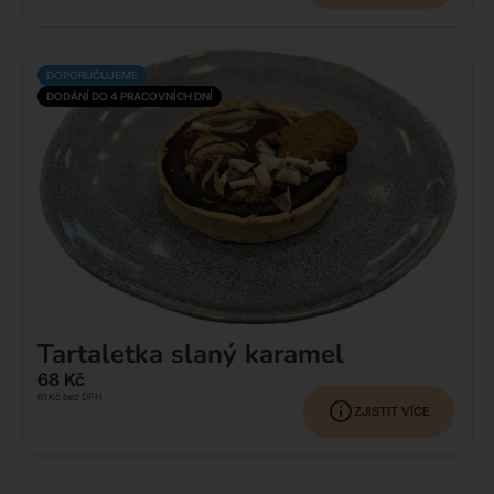
DOPORUČUJEME
DODÁNÍ DO 4 PRACOVNÍCH DNÍ
Tartaletka slaný karamel
68
Kč
61
Kč
bez DPH
ZJISTIT VÍCE