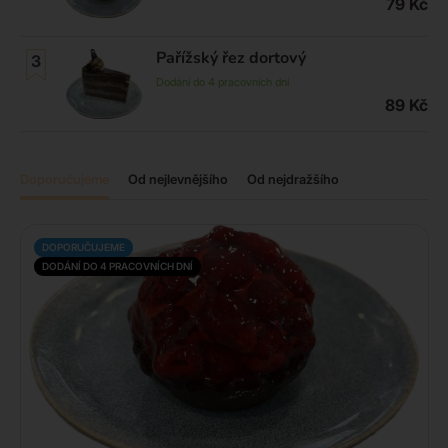
79
Kč
Pařížský řez dortový
Dodání do 4 pracovních dní
89
Kč
Doporučujeme
Od nejlevnějšího
Od nejdražšího
DOPORUČUJEME
DODÁNÍ DO 4 PRACOVNÍCH DNÍ