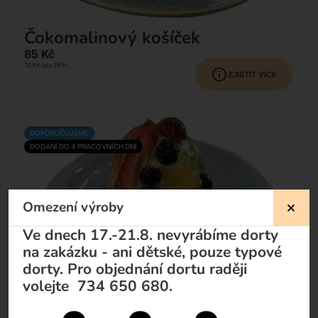
Čokomalinový košíček
85
Kč
76
Kč
bez DPH
ZJISTIT VÍCE
DOPORUČUJEME
DODÁNÍ DO 4 PRACOVNÍCH DNÍ
Omezení výroby
Ve dnech 17.-21.8. nevyrábíme dorty
na zakázku - ani dětské, pouze typové
dorty. Pro objednání dortu raději
volejte 734 650 680.
Ovocný košíček