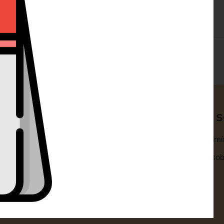
ty
Klientská 
omouc s.r.o.
Obchodní podmí
1318/14A 77900 Olomouc
Zpracování osob
+420 732 729 300
Cookies
nfo@dorty-olomouc.cz