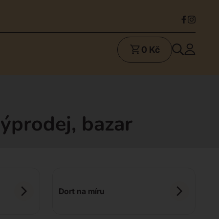
0 Kč
ýprodej, bazar
Dort na míru