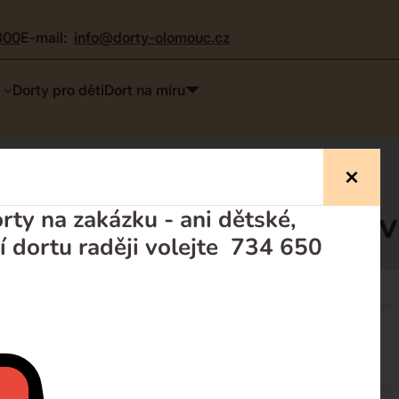
300
e-mail:
info@dorty-olomouc.cz
Dorty pro děti
Dort na míru
520 Kč, doporučujeme, v
ty na zakázku - ani dětské,
í dortu raději volejte 734 650
Dorty pro děti