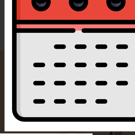
Doporučujeme
Od nejlevnějšího
Od nejdražšího
Kontak
SM Dorty Ol
Mošnerova 
i