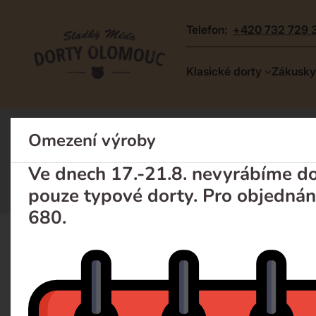
telefon:
+420 732 729 
Dorty
Klasické dorty
Zákusky
Olomouc
–
Zakázkové
Omezení výroby
Zákusky
Rolády
dorty
Rolády : s cenou od 
a
Ve dnech 17.-21.8. nevyrábíme dor
poctivá
pouze typové dorty. Pro objednán
cukrárna
680.
Klasické dorty
Zákusky