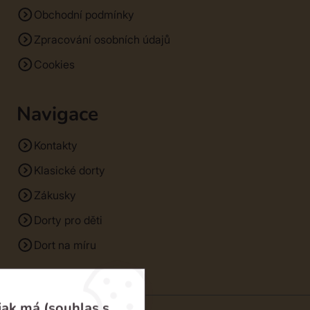
Obchodní podmínky
Zpracování osobních údajů
Cookies
Navigace
Kontakty
Klasické dorty
Zákusky
Dorty pro děti
Dort na míru
jak má (souhlas s