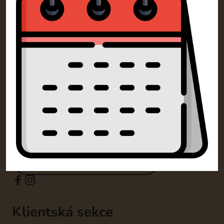
Kontakty
SM Dorty Olomouc s.r.o.
Mošnerova 1318/14A 77900 Olomouc
+420 732 729 300
info@dorty-olomouc.cz
Klientská sekce