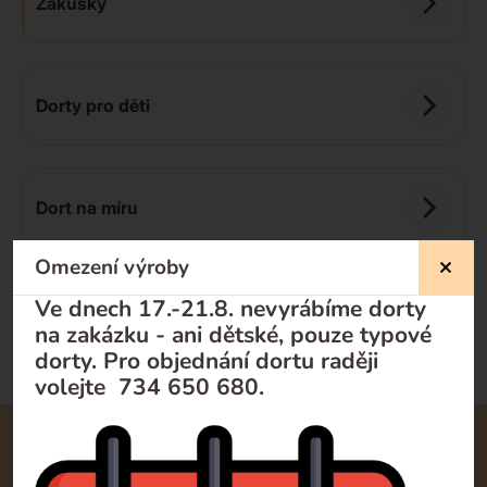
Zákusky
Dorty pro děti
Dort na míru
Omezení výroby
Doporučujeme
Od nejlevnějšího
Od nejdražšího
Ve dnech 17.-21.8. nevyrábíme dorty
na zakázku - ani dětské, pouze typové
dorty. Pro objednání dortu raději
volejte 734 650 680.