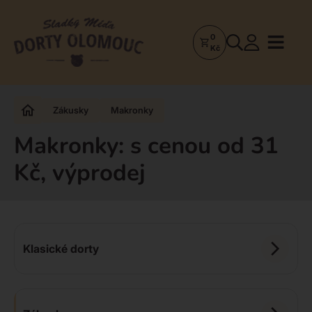
0
Dorty
Kč
Olomouc
–
Zakázkové
Zákusky
Makronky
dorty
a
Makronky: s cenou od 31
poctivá
Kč, výprodej
cukrárna
Klasické dorty