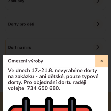
Zákusky
Dorty pro děti
Dort na míru
Omezení výroby
Doporučujeme
Od nejlevnějšího
Od nejdražšího
Ve dnech 17.-21.8. nevyrábíme dorty
na zakázku - ani dětské, pouze typové
dorty. Pro objednání dortu raději
volejte 734 650 680.