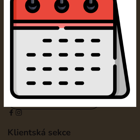
Kontakty
SM Dorty Olomouc s.r.o.
Mošnerova 1318/14A 77900 Olomouc
+420 732 729 300
info@dorty-olomouc.cz
Klientská sekce