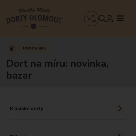
0
Dorty
Kč
Olomouc
–
Zakázkové
Dort na míru
dorty
a
Dort na míru: novinka,
poctivá
bazar
cukrárna
Klasické dorty