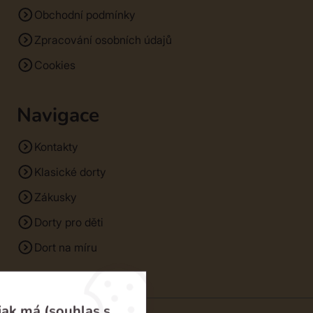
Obchodní podmínky
Zpracování osobních údajů
Cookies
Navigace
Kontakty
Klasické dorty
Zákusky
Dorty pro děti
Dort na míru
jak má (souhlas s