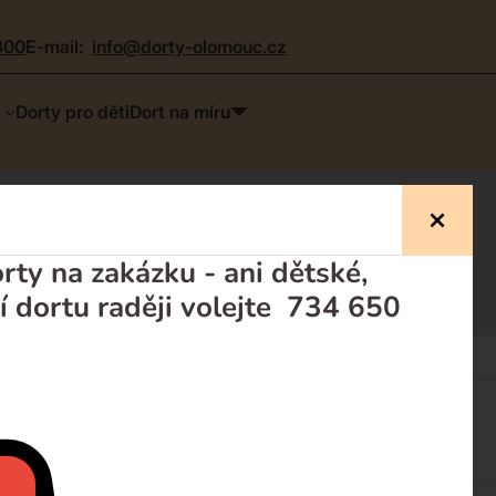
300
e-mail:
info@dorty-olomouc.cz
Dorty pro děti
Dort na míru
něno, novinka
ty na zakázku - ani dětské,
í dortu raději volejte 734 650
Dorty pro děti