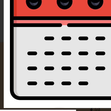
Doporučujeme
Od nejlevnějšího
Od nejdražšího
Kontak
SM Dorty Ol
Mošnerova 
i