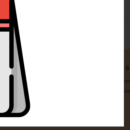
ty
Klientská 
omouc s.r.o.
Obchodní podmí
1318/14A 77900 Olomouc
Zpracování osob
+420 732 729 300
Cookies
nfo@dorty-olomouc.cz