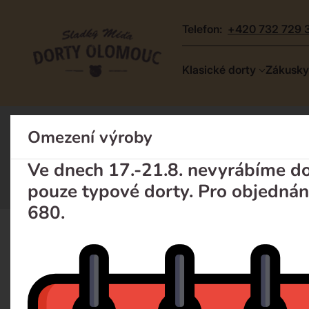
telefon:
+420 732 729 
Dorty
Klasické dorty
Zákusky
Olomouc
–
Zakázkové
Omezení výroby
Dort na míru
dorty
Dort na míru: je zlev
a
Ve dnech 17.-21.8. nevyrábíme dor
poctivá
pouze typové dorty. Pro objednán
cukrárna
680.
Klasické dorty
Zákusky