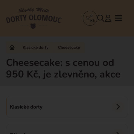
0
Dorty
Kč
Olomouc
–
Zakázkové
Klasické dorty
Cheesecake
dorty
a
Cheesecake: s cenou od
poctivá
950 Kč, je zlevněno, akce
cukrárna
Klasické dorty