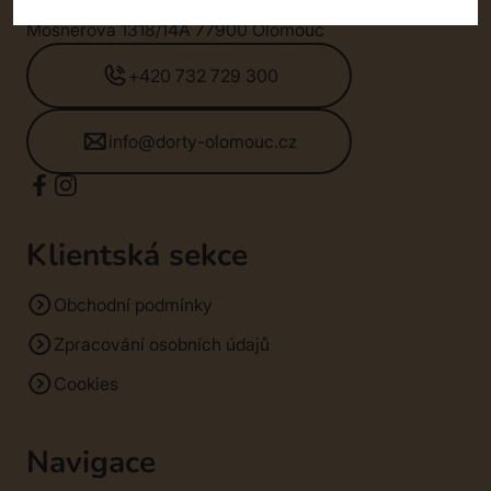
SM Dorty Olomouc s.r.o.
Mošnerova 1318/14A 77900 Olomouc
+420 732 729 300
info@dorty-olomouc.cz
Klientská sekce
Obchodní podmínky
Zpracování osobních údajů
Cookies
Navigace