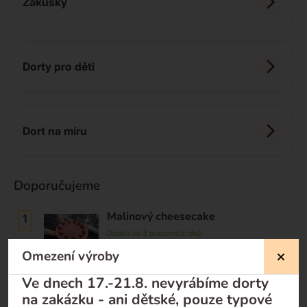
Zákusky
Dorty pro děti
Dort na míru
Doporučujeme
Malinový cheesecake
Dodání do 3 pracovních dnů
990
Kč
Omezení výroby
Ve dnech 17.-21.8. nevyrábíme dorty
Toffifee cheesecake
na zakázku - ani dětské, pouze typové
Dodání do 3 pracovních dnů