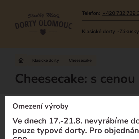
telefon:
+420 732 729 
Dorty
Klasické dorty
Zákusky
Olomouc
–
Zakázkové
Klasické dorty
Cheesecake
dorty
Cheesecake: s cenou 
a
poctivá
cukrárna
Omezení výroby
Ve dnech 17.-21.8. nevyrábíme dor
Klasické dorty
Zákusky
pouze typové dorty. Pro objednán