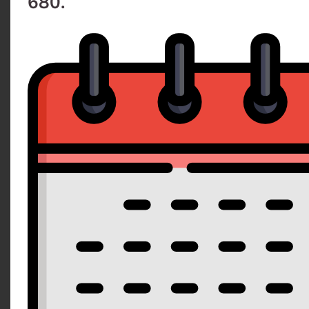
680.
Doporučujeme
Malinový cheesecake
Dodání
„Král mezi dezerty – poctivý New York 
intenzivním malinovým pyré.“
Toffifee cheesecake
Dodání d
Neodolatelný Toffifee cheesecake plný
šlehačky se dokonale propojuje s lahod
Doporučujeme
Od nejlevnějšího
Od nejdražšího