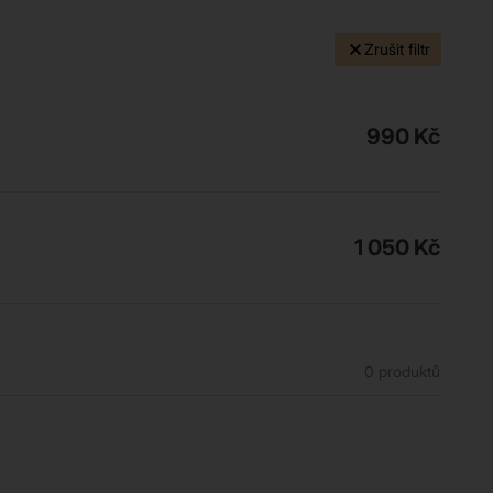
Zrušit filtr
990
Kč
1 050
Kč
0 produktů