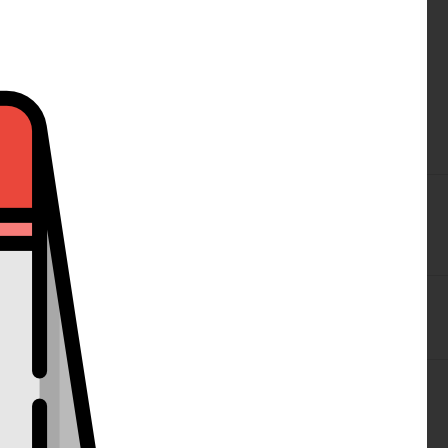
 do 3 pracovních dnů
cheesecake s hedvábnou malinovou pěnou z bílé čokolády a
o 3 pracovních dnů
 karamelového potěšení! Hebký krém z mascarpone a
ným karamelem a křupavými ...