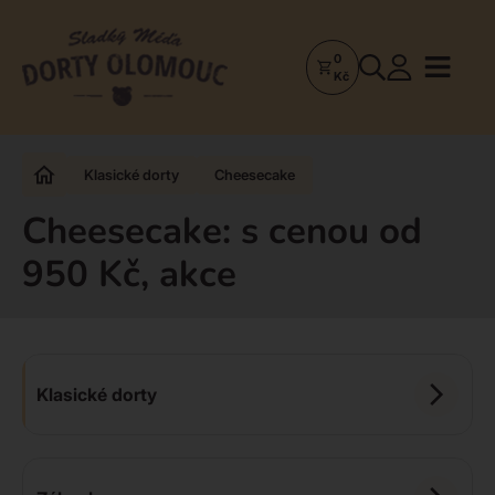
0
Dorty
Kč
Olomouc
–
Zakázkové
Klasické dorty
Cheesecake
dorty
a
Cheesecake: s cenou od
poctivá
950 Kč, akce
cukrárna
Klasické dorty