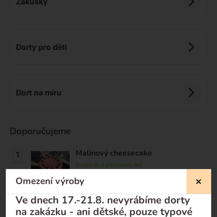
Zákusky
Dorty pro děti
Dort na míru
Doporučujeme
Malinový cheesecake
Dodání do 3 pracovních dnů
990
Kč
Omezení výroby
Ve dnech 17.-21.8. nevyrábíme dorty
Toffifee cheesecake
na zakázku - ani dětské, pouze typové
Dodání do 3 pracovních dnů