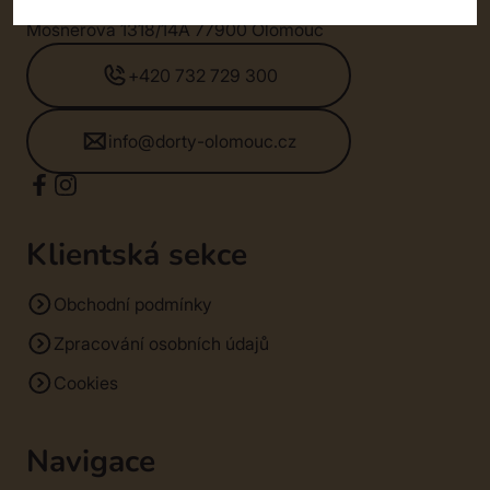
SM Dorty Olomouc s.r.o.
Mošnerova 1318/14A 77900 Olomouc
+420 732 729 300
info@dorty-olomouc.cz
Klientská sekce
Obchodní podmínky
Zpracování osobních údajů
Cookies
Navigace