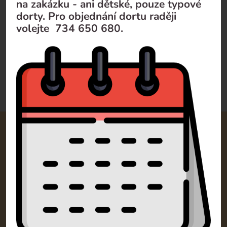
Toffifee cheesecake
na zakázku - ani dětské, pouze typové
dorty. Pro objednání dortu raději
Dodání do 3 pracovních dnů
1 050
Kč
volejte 734 650 680.
Doporučujeme
Od nejlevnějšího
Od nejdražšího
Kontakty