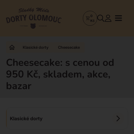
0
Dorty
Kč
Olomouc
–
Zakázkové
Klasické dorty
Cheesecake
dorty
a
Cheesecake: s cenou od
poctivá
950 Kč, skladem, akce,
cukrárna
bazar
Klasické dorty