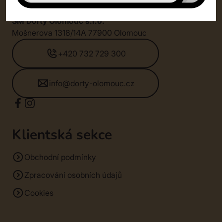
SM Dorty Olomouc s.r.o.
Mošnerova 1318/14A 77900 Olomouc
+420 732 729 300
info@dorty-olomouc.cz
Klientská sekce
Obchodní podmínky
Zpracování osobních údajů
Cookies