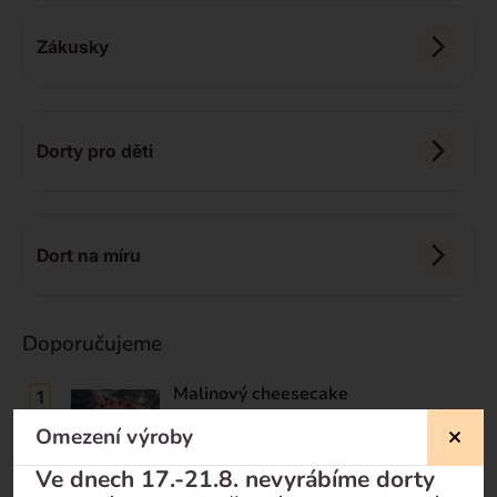
Zákusky
Dorty pro děti
Dort na míru
Doporučujeme
Malinový cheesecake
Dodání do 3 pracovních dnů
Omezení výroby
990
Kč
Ve dnech 17.-21.8. nevyrábíme dorty