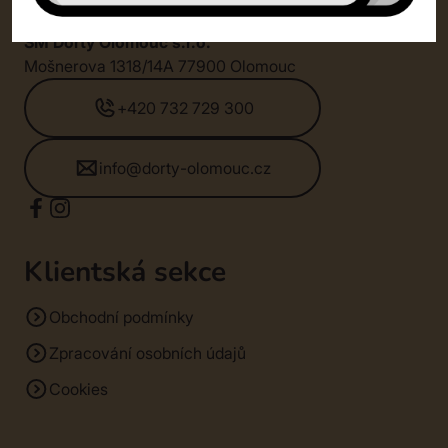
SM Dorty Olomouc s.r.o.
Mošnerova 1318/14A 77900 Olomouc
+420 732 729 300
info@dorty-olomouc.cz
Klientská sekce
Obchodní podmínky
Zpracování osobních údajů
Cookies