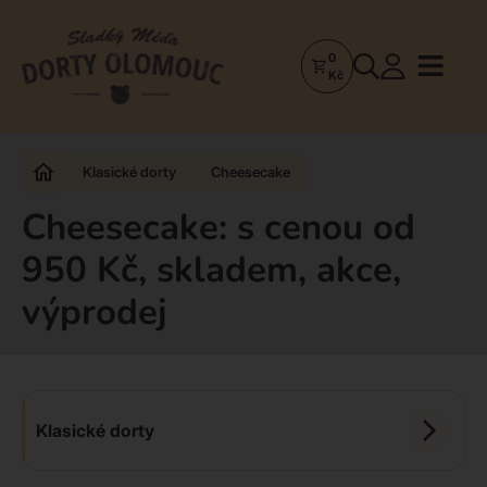
0
Dorty
Kč
Olomouc
–
Zakázkové
Klasické dorty
Cheesecake
dorty
a
Cheesecake: s cenou od
poctivá
950 Kč, skladem, akce,
cukrárna
výprodej
Klasické dorty