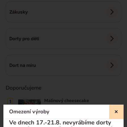
Zákusky
Dorty pro děti
Dort na míru
Doporučujeme
Malinový cheesecake
Dodání do 3 pracovních dnů
Omezení výroby
990
Kč
Ve dnech 17.-21.8. nevyrábíme dorty