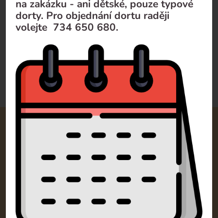
Toffifee cheesecake
na zakázku - ani dětské, pouze typové
dorty. Pro objednání dortu raději
Dodání do 3 pracovních dnů
1 050
Kč
volejte 734 650 680.
Doporučujeme
Od nejlevnějšího
Od nejdražšího
Kontakty