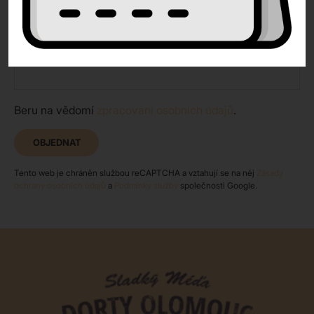
Telefon
Beru na vědomí
zpracování osobních údajů
.
OBJEDNAT
Tento web je chráněn službou reCAPTCHA a vztahují se na něj
Zásady
ochrany osobních údajů
a
Podmínky služby
společnosti Google.