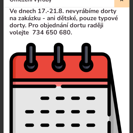
Ve dnech 17.-21.8. nevyrábíme dorty
na zakázku - ani dětské, pouze typové
Popis dortu
dorty. Pro objednání dortu raději
volejte 734 650 680.
Fotografie inspirace
Soubor nevybrán
Vybrat soubor
Jméno
Příjmení
E-mail