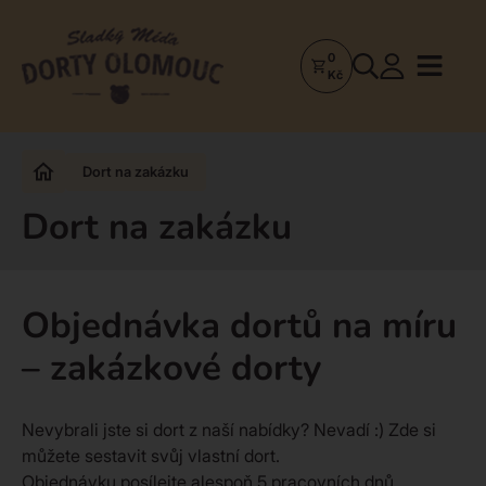
0
Dorty
Kč
Olomouc
–
Zakázkové
Dort na zakázku
dorty
a
Dort na zakázku
poctivá
cukrárna
Objednávka dortů na míru
– zakázkové dorty
Nevybrali jste si dort z naší nabídky? Nevadí :) Zde si
můžete sestavit svůj vlastní dort.
Objednávku posílejte alespoň 5 pracovních dnů