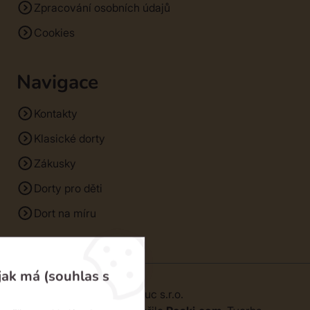
Zpracování osobních údajů
Cookies
Navigace
Kontakty
Klasické dorty
Zákusky
Dorty pro děti
Dort na míru
jak má (souhlas s
© 2026 | SM Dorty Olomouc s.r.o.